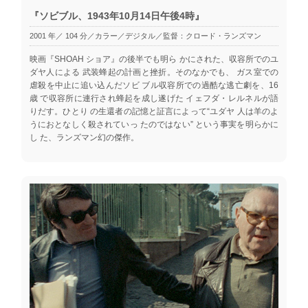
『ソビブル、1943年10月14日午後4時』
2001 年／ 104 分／カラー／デジタル／監督：クロード・ランズマン
映画『SHOAH ショア』の後半でも明ら かにされた、収容所でのユ
ダヤ人による 武装蜂起の計画と挫折。そのなかでも、 ガス室での
虐殺を中止に追い込んだソビ ブル収容所での過酷な逃亡劇を、16
歳 で収容所に連行され蜂起を成し遂げた イェフダ・レルネルが語
りだす。ひとり の生還者の記憶と証言によって“ユダヤ 人は羊のよ
うにおとなしく殺されていっ たのではない” という事実を明らかに
し た、ランズマン幻の傑作。