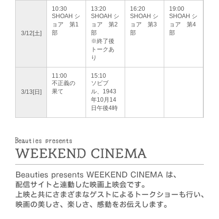
10:30
13:20
16:20
19:00
SHOAH シ
SHOAH シ
SHOAH シ
SHOAH シ
ョア 第1
ョア 第2
ョア 第3
ョア 第4
部
部
部
部
3/12[土]
※終了後
トークあ
り
11:00
15:10
不正義の
ソビブ
果て
ル、1943
3/13[日]
年10月14
日午後4時