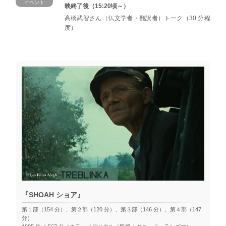
イベント
映終了後（15:20頃～）
高橋武智さん（仏文学者・翻訳者）トーク（30 分程
度）
『SHOAH ショア』
第１部（154 分）、第２部（120 分）、第３部（146 分）、第４部（147
分）