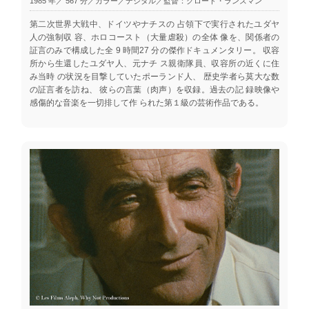
1985 年／ 567 分／カラー／デジタル／監督：クロード・ランズマン
第二次世界大戦中、ドイツやナチスの 占領下で実行されたユダヤ
人の強制収 容、ホロコースト（大量虐殺）の全体 像を、関係者の
証言のみで構成した全 9 時間27 分の傑作ドキュメンタリー。 収容
所から生還したユダヤ人、元ナチ ス親衛隊員、収容所の近くに住
み当時 の状況を目撃していたポーランド人、 歴史学者ら莫大な数
の証言者を訪ね、 彼らの言葉（肉声）を収録。過去の記 録映像や
感傷的な音楽を一切排して作 られた第１級の芸術作品である。