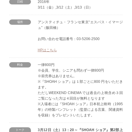
2016年
日程
3/11（金）,3/12（土）,3/13（日）
アンスティチュ・フランセ東京“エスパス・イマージ
場所
ュ”（飯田橋）
お問い合わせ電話番号：03-5206-2500
HPはこちら
一律800円
料金
※会員、学生、シニアも問わず一律800円
※前売券はありません。
※『SHOAH ショア』は１部ごとに800 円をいただき
ます。
ただしWEEKEND CINEMA では過去の上映含め３回
ご覧になった方は４回目が無料となります
※入場者には『SHOAH ショア』日本初上映時（1995
年）の特製パンフレット（監督による言葉、関連資料
を収録）をプレゼントいたします。
3月12日（土）13：20～『SHOAH ショア』第2部上
トーク