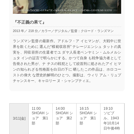
『不正義の果て』
2013 年／ 218 分／カラー／デジタル／監督：クロード・ランズマン
ランズマン監督の最新作。アドルフ・ア イヒマンが、大戦中に世
界を欺くために 選んだ“模範収容所” テレージエンシュ タットの真
実を、同収容所の生還者でユ ダヤ人長老ベンヤミン・ムルメルシ
ュタ インの証言で明らかにする。かつて自身 も戦争協力者として
告発された男が、ナ チスの戦犯として絞首刑に処されたアイ ヒマ
ンの知られざる性格面を白日の下に 晒したこの作品は、ホロコー
ストの偉大 な歴史的解明のひとつ。撮影は、ウィリ アム・リュプ
チャンスキー、キャロリー ヌ・シャンプティエ。
11:00
14:00
16:15
19:10
SHOAH シ
SHOAH シ
SHOAH シ
ソビブ
ョア 第1
ョア 第2
ョア 第1
ル、1943
3/11[金]
部
部
部
年10月14
日午後4時